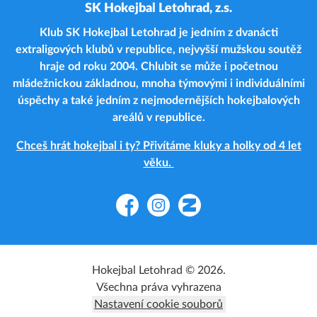
SK Hokejbal Letohrad, z.s.
Klub SK Hokejbal Letohrad je jedním z dvanácti
extraligových klubů v republice, nejvyšší mužskou soutěž
hraje od roku 2004. Chlubit se může i početnou
mládežnickou základnou, mnoha týmovými i individuálními
úspěchy a také jedním z nejmodernějších hokejbalových
areálů v republice.
Chceš hrát hokejbal i ty? Přivítáme kluky a holky od 4 let
věku.
Facebook
Instagram
Zonerama
Hokejbal Letohrad © 2026.
Všechna práva vyhrazena
Nastavení cookie souborů