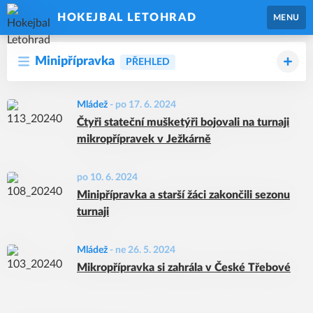
HOKEJBAL LETOHRAD
MENU
Minipřípravka
PŘEHLED
Mládež
-
po 17. 6. 2024
Čtyři stateční mušketýři bojovali na turnaji
mikropřípravek v Ježkárně
po 10. 6. 2024
Minipřípravka a starší žáci zakončili sezonu
turnaji
Mládež
-
ne 26. 5. 2024
Mikropřípravka si zahrála v České Třebové