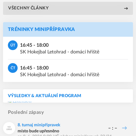
VŠECHNY ČLÁNKY
TRÉNINKY MINIPŘÍPRAVKA
16:45 - 18:00
ÚT
SK Hokejbal Letohrad - domácí hřiště
16:45 - 18:00
ČT
SK Hokejbal Letohrad - domácí hřiště
VÝSLEDKY & AKTUÁLNÍ PROGRAM
Poslední zápasy
8. turnaj minipřípravek
– : –
místo bude upřesněno