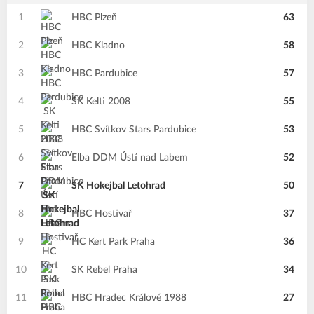
1
HBC Plzeň
63
2
HBC Kladno
58
3
HBC Pardubice
57
4
SK Kelti 2008
55
5
HBC Svítkov Stars Pardubice
53
6
Elba DDM Ústí nad Labem
52
7
SK Hokejbal Letohrad
50
8
HBC Hostivař
37
9
HC Kert Park Praha
36
10
SK Rebel Praha
34
11
HBC Hradec Králové 1988
27