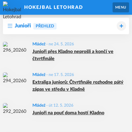
HOKEJBAL LETOHRAD
MENU
Junioři
PŘEHLED
Mládež
-
ne 24. 5. 2026
Junioři přes Kladno neprošli a končí ve
čtvrtfinále
Mládež
-
ne 17. 5. 2026
Extraliga juniorů: Čtvrtfinále rozhodne pátý
zápas ve středu v Kladně
Mládež
-
út 12. 5. 2026
Junioři na pouť doma hostí Kladno