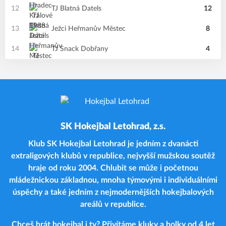
12
TJ Blatná Datels
12
13
Ježci Heřmanův Městec
8
14
TJ Snack Dobřany
4
SK Hokejbal Letohrad, z.s.
Klub SK Hokejbal Letohrad je jedním z dvanácti
extraligových klubů v republice, nejvyšší mužskou soutěž
hraje od roku 2004. Chlubit se může i početnou
mládežnickou základnou, mnoha týmovými i individuálními
úspěchy a také jedním z nejmodernějších hokejbalových
areálů v republice.
Chceš hrát hokejbal i ty? Přivítáme kluky a holky od 4 let