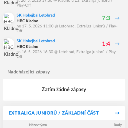
st 20. 5. 2026 19:30
@
Kladno u ZS
,
Extraliga juniorů /
Play-Off
SK Hokejbal Letohrad
7:3
HBC Kladno
ne 17. 5. 2026 11:00
@
Letohrad
,
Extraliga juniorů / Play-
Off
SK Hokejbal Letohrad
1:4
HBC Kladno
so 16. 5. 2026 16:30
@
Letohrad
,
Extraliga juniorů / Play-
Off
Nadcházející zápasy
Zatím žádné zápasy
EXTRALIGA JUNIORŮ / ZÁKLADNÍ ČÁST
Název týmu
Body