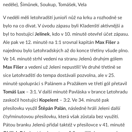
neděle), Šimůnek, Soukup, Tomášek, Vela
V neděli měli letohradští junioři nůž na krku a rozhodně se
bylo na co dívat. V úvodu zápasu byli Kladenští aktivnější a
byl to hostující
Jelínek
, kdo v 10. minutě otevřel účet zápasu.
Ale pak ve 12. minutě na 1:1 srovnal kapitán
Max
Fišer
a
najednou bylo Letohradských až do konce třetiny všude plno.
Ve 14. minutě strhl vedení na stranu Jelenů druhým gólem
Max
Fišer
a vedení už Jeleni nepustili! Ve druhé třetině se
sice Letohradští do tempa dostávali pozvolna, ale v 25.
minutě spolupráci s Palánem a Pražákem ve třetí gól přetavil
Tomáš
Lux
– 3:1. V další minutě Pavláska v brance Letohradu
zaskočil hostující
Kopelent
– 3:2. Ve 34. minutě pak
přesilovku využil
Štěpán
Palán
, následně hráli Jeleni další
čtyřminutovou přesilovku, která však zůstala bez využití.
Pátou branku Jelenů přidal taktéž v přesilovce v 41. minutě