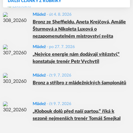
DALŠÍ ČLÁNKY Z RUBRIKY
Mládež
-
út 4. 8. 2026
Bronz ze Sheffieldu. Aneta Krejčová, Amálie
Šturmová a Nikoleta Luxová o
nezapomenutelném mistrovství světa
Mládež
-
po 27. 7. 2026
„Nejvíce energie nám dodávají vítězství,“
konstatuje trenér Petr Vychytil
Mládež
-
čt 9. 7. 2026
Bronz a stříbro z mládežnických šampionátů
Mládež
-
čt 9. 7. 2026
„Klobouk dolů před naší partou,“ říká k
sezoně nejmenších trenér Tomáš Smejkal