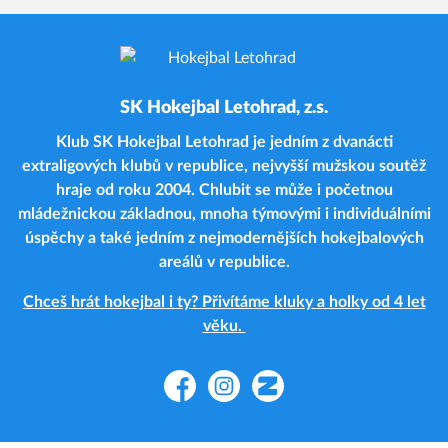
SK Hokejbal Letohrad, z.s.
Klub SK Hokejbal Letohrad je jedním z dvanácti
extraligových klubů v republice, nejvyšší mužskou soutěž
hraje od roku 2004. Chlubit se může i početnou
mládežnickou základnou, mnoha týmovými i individuálními
úspěchy a také jedním z nejmodernějších hokejbalových
areálů v republice.
Chceš hrát hokejbal i ty? Přivítáme kluky a holky od 4 let
věku.
Facebook
Instagram
Zonerama