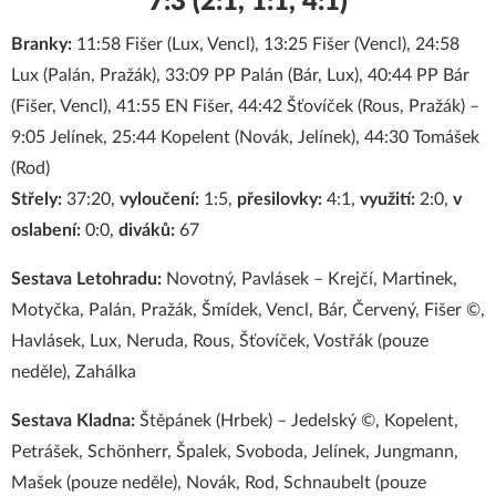
7:3 (2:1, 1:1, 4:1)
Branky:
11:58 Fišer (Lux, Vencl), 13:25 Fišer (Vencl), 24:58
Lux (Palán, Pražák), 33:09 PP Palán (Bár, Lux), 40:44 PP Bár
(Fišer, Vencl), 41:55 EN Fišer, 44:42 Šťovíček (Rous, Pražák) –
9:05 Jelínek, 25:44 Kopelent (Novák, Jelínek), 44:30 Tomášek
(Rod)
Střely:
37:20,
vyloučení:
1:5,
přesilovky:
4:1,
využití:
2:0,
v
oslabení:
0:0,
diváků:
67
Sestava Letohradu:
Novotný, Pavlásek – Krejčí, Martinek,
Motyčka, Palán, Pražák, Šmídek, Vencl, Bár, Červený, Fišer ©,
Havlásek, Lux, Neruda, Rous, Šťovíček, Vostřák (pouze
neděle), Zahálka
Sestava Kladna:
Štěpánek (Hrbek) – Jedelský ©, Kopelent,
Petrášek, Schönherr, Špalek, Svoboda, Jelínek, Jungmann,
Mašek (pouze neděle), Novák, Rod, Schnaubelt (pouze