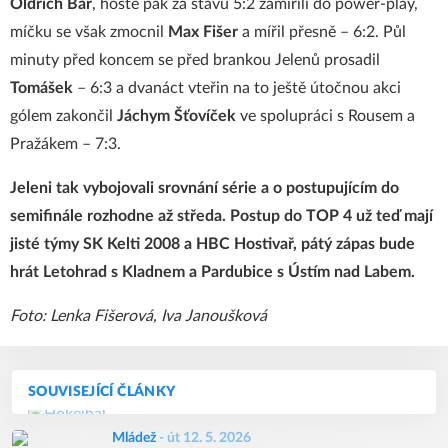
Oldřich
Bár
, hosté pak za stavu 5:2 zamířili do power-play,
míčku se však zmocnil
Max
Fišer
a mířil přesně – 6:2. Půl
minuty před koncem se před brankou Jelenů prosadil
Tomášek
– 6:3 a dvanáct vteřin na to ještě útočnou akci
gólem zakončil
Jáchym
Šťovíček
ve spolupráci s Rousem a
Pražákem – 7:3.
Jeleni tak vybojovali srovnání série a o postupujícím do
semifinále rozhodne až středa. Postup do TOP 4 už teď mají
jisté týmy SK Kelti 2008 a HBC Hostivař, pátý zápas bude
hrát Letohrad s Kladnem a Pardubice s Ústím nad Labem.
Foto: Lenka Fišerová, Iva Janoušková
SOUVISEJÍCÍ ČLÁNKY
Mládež
-
út 12. 5. 2026