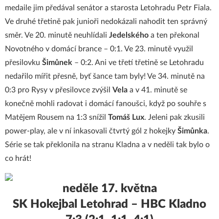
medaile jim předával senátor a starosta Letohradu Petr Fiala.
Ve druhé třetině pak junioři nedokázali nahodit ten správný
směr. Ve 20. minutě neuhlídali
Jedelského
a ten překonal
Novotného v domácí brance – 0:1. Ve 23. minutě využil
přesilovku
Šimůnek
– 0:2. Ani ve třetí třetině se Letohradu
nedařilo mířit přesně, byť šance tam byly! Ve 34. minutě na
0:3 pro Rysy v přesilovce zvýšil
Vela
a v 41. minutě se
konečně mohli radovat i domácí fanoušci, když po souhře s
Matějem Rousem na 1:3 snížil
Tomáš
Lux
. Jeleni pak zkusili
power-play, ale v ní inkasovali čtvrtý gól z hokejky
Šimůnka
.
Série se tak překlonila na stranu Kladna a v neděli tak bylo o
co hrát!
neděle 17. května
SK Hokejbal Letohrad – HBC Kladno