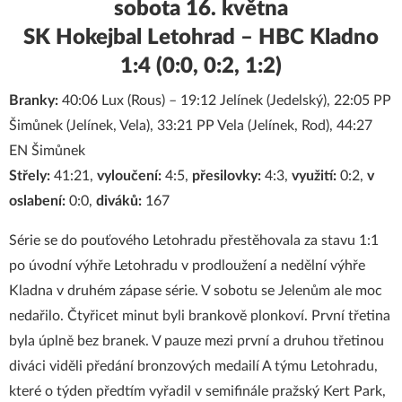
sobota 16. května
SK Hokejbal Letohrad – HBC Kladno
1:4 (0:0, 0:2, 1:2)
Branky:
40:06 Lux (Rous) – 19:12 Jelínek (Jedelský), 22:05 PP
Šimůnek (Jelínek, Vela), 33:21 PP Vela (Jelínek, Rod), 44:27
EN Šimůnek
Střely:
41:21,
vyloučení:
4:5,
přesilovky:
4:3,
využití:
0:2,
v
oslabení:
0:0,
diváků:
167
Série se do pouťového Letohradu přestěhovala za stavu 1:1
po úvodní výhře Letohradu v prodloužení a nedělní výhře
Kladna v druhém zápase série. V sobotu se Jelenům ale moc
nedařilo. Čtyřicet minut byli brankově plonkoví. První třetina
byla úplně bez branek. V pauze mezi první a druhou třetinou
diváci viděli předání bronzových medailí A týmu Letohradu,
které o týden předtím vyřadil v semifinále pražský Kert Park,