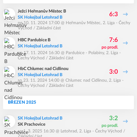
Ježci Heřmanův Městec B
6:3
SK Hokejbal Letohrad B
ne 10. 11. 2024 17:00
@
Heřmanův Městec
,
2. Liga - Čechy
Východ / Základní část
7:6
HBC Pardubice B
SK Hokejbal Letohrad B
po prodl.
ne 17. 11. 2024 16:30
@
Pardubice - Polabiny
,
2. Liga -
Čechy Východ / Základní část
HbC Chlumec nad Cidlinou
3:0
SK Hokejbal Letohrad B
so 23. 11. 2024 14:00
@
Chlumec nad Cidlinou
,
2. Liga -
Čechy Východ / Základní část
BŘEZEN 2025
3:2
SK Hokejbal Letohrad B
SK Prachovice
po prodl.
so 1. 3. 2025 16:30
@
Letohrad
,
2. Liga - Čechy Východ /
Základní část