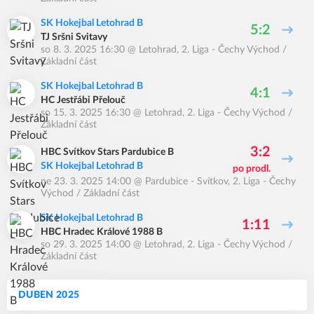
SK Hokejbal Letohrad B
5:2
TJ Sršni Svitavy
so 8. 3. 2025 16:30
@
Letohrad
,
2. Liga - Čechy Východ /
Základní část
SK Hokejbal Letohrad B
4:1
HC Jestřábi Přelouč
so 15. 3. 2025 16:30
@
Letohrad
,
2. Liga - Čechy Východ /
Základní část
3:2
HBC Svítkov Stars Pardubice B
SK Hokejbal Letohrad B
po prodl.
ne 23. 3. 2025 14:00
@
Pardubice - Svítkov
,
2. Liga - Čechy
Východ / Základní část
SK Hokejbal Letohrad B
1:11
HBC Hradec Králové 1988 B
so 29. 3. 2025 14:00
@
Letohrad
,
2. Liga - Čechy Východ /
Základní část
DUBEN 2025