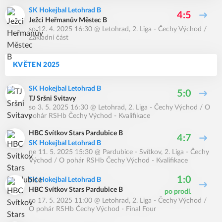
SK Hokejbal Letohrad B
4:5
Ježci Heřmanův Městec B
so 12. 4. 2025 16:30
@
Letohrad
,
2. Liga - Čechy Východ /
Základní část
KVĚTEN 2025
SK Hokejbal Letohrad B
5:0
TJ Sršni Svitavy
so 3. 5. 2025 16:30
@
Letohrad
,
2. Liga - Čechy Východ / O
pohár RSHb Čechy Východ - Kvalifikace
HBC Svítkov Stars Pardubice B
4:7
SK Hokejbal Letohrad B
ne 11. 5. 2025 15:30
@
Pardubice - Svítkov
,
2. Liga - Čechy
Východ / O pohár RSHb Čechy Východ - Kvalifikace
1:0
SK Hokejbal Letohrad B
HBC Svítkov Stars Pardubice B
po prodl.
so 17. 5. 2025 11:00
@
Letohrad
,
2. Liga - Čechy Východ /
O pohár RSHb Čechy Východ - Final Four