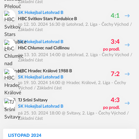
Základní část
SK Hokejbal Letohrad B
4:1
HBC Svítkov Stars Pardubice B
so 12. 10. 2024 16:30
@
Letohrad
,
2. Liga - Čechy Východ /
Základní část
3:4
SK Hokejbal Letohrad B
HbC Chlumec nad Cidlinou
po prodl.
ne 13. 10. 2024 14:00
@
Letohrad
,
2. Liga - Čechy Východ /
Základní část
HBC Hradec Králové 1988 B
7:2
SK Hokejbal Letohrad B
so 19. 10. 2024 14:00
@
Hradec Králové
,
2. Liga - Čechy
Východ / Základní část
4:3
TJ Sršni Svitavy
SK Hokejbal Letohrad B
po prodl.
pá 25. 10. 2024 18:00
@
Svitavy
,
2. Liga - Čechy Východ /
Základní část
LISTOPAD 2024