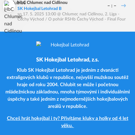
HbC Chlumec nad Cidlinou
– : –
SK Hokejbal Letohrad B
so 17. 5. 2025 13:00
@
Chlumec nad Cidlinou
,
2. Liga -
Čechy Východ / O pohár RSHb Čechy Východ - Final Four
SK Hokejbal Letohrad, z.s.
Klub SK Hokejbal Letohrad je jedním z dvanácti
extraligových klubů v republice, nejvyšší mužskou soutěž
hraje od roku 2004. Chlubit se může i početnou
mládežnickou základnou, mnoha týmovými i individuálními
úspěchy a také jedním z nejmodernějších hokejbalových
areálů v republice.
Chceš hrát hokejbal i ty? Přivítáme kluky a holky od 4 let
věku.