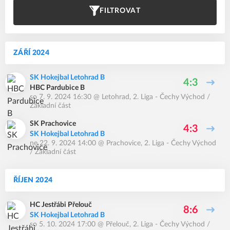
FILTROVAT
ZÁŘÍ 2024
SK Hokejbal Letohrad B
4:3
HBC Pardubice B
so 7. 9. 2024 16:30
@
Letohrad
,
2. Liga - Čechy Východ /
Základní část
SK Prachovice
4:3
SK Hokejbal Letohrad B
ne 22. 9. 2024 14:00
@
Prachovice
,
2. Liga - Čechy Východ
/ Základní část
ŘÍJEN 2024
HC Jestřábi Přelouč
8:6
SK Hokejbal Letohrad B
so 5. 10. 2024 17:00
@
Přelouč
,
2. Liga - Čechy Východ /