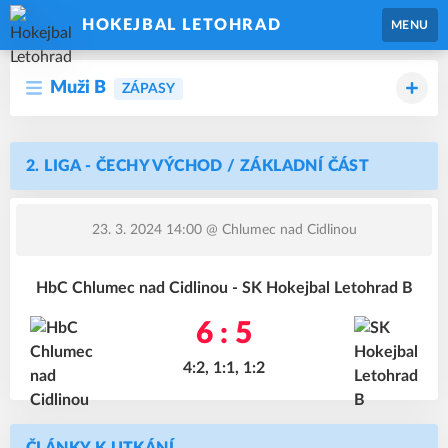
HOKEJBAL LETOHRAD
MENU
Muži B
ZÁPASY
2. LIGA - ČECHY VÝCHOD / ZÁKLADNÍ ČÁST
23. 3. 2024 14:00
@ Chlumec nad Cidlinou
HbC Chlumec nad Cidlinou - SK Hokejbal Letohrad B
6 : 5
4:2, 1:1, 1:2