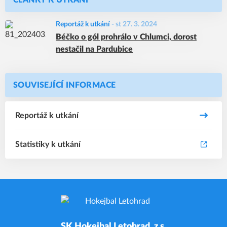
ČLÁNKY K UTKÁNÍ
Reportáž k utkání
-
st 27. 3. 2024
Béčko o gól prohrálo v Chlumci, dorost
nestačil na Pardubice
SOUVISEJÍCÍ INFORMACE
Reportáž k utkání
Statistiky k utkání
SK Hokejbal Letohrad, z.s.