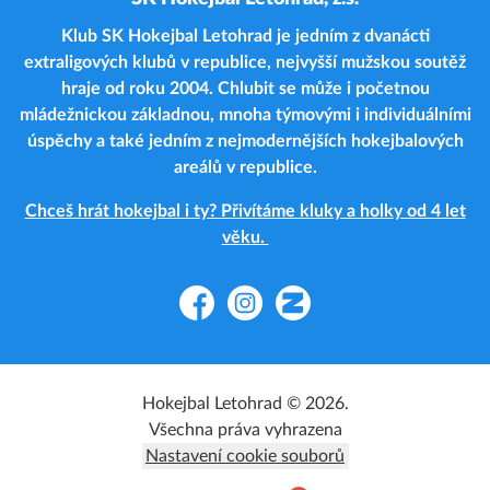
Klub SK Hokejbal Letohrad je jedním z dvanácti
extraligových klubů v republice, nejvyšší mužskou soutěž
hraje od roku 2004. Chlubit se může i početnou
mládežnickou základnou, mnoha týmovými i individuálními
úspěchy a také jedním z nejmodernějších hokejbalových
areálů v republice.
Chceš hrát hokejbal i ty? Přivítáme kluky a holky od 4 let
věku.
Facebook
Instagram
Zonerama
Hokejbal Letohrad © 2026.
Všechna práva vyhrazena
Nastavení cookie souborů