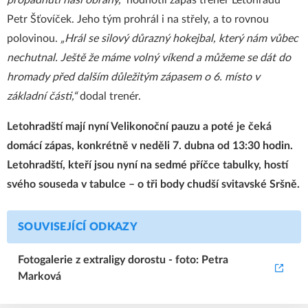
propadnutí naší obrany,“
hodnotil zápas trenér Letohradu
Petr Šťovíček. Jeho tým prohrál i na střely, a to rovnou
polovinou.
„Hrál se silový důrazný hokejbal, který nám vůbec
nechutnal. Ještě že máme volný víkend a můžeme se dát do
hromady před dalším důležitým zápasem o 6. místo v
základní části,“
dodal trenér.
Letohradští mají nyní Velikonoční pauzu a poté je čeká
domácí zápas, konkrétně v neděli 7. dubna od 13:30 hodin.
Letohradští, kteří jsou nyní na sedmé příčce tabulky, hostí
svého souseda v tabulce – o tři body chudší svitavské Sršně.
SOUVISEJÍCÍ ODKAZY
Fotogalerie z extraligy dorostu - foto: Petra
Marková