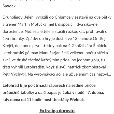
Šmídek
Druholigoví Jeleni vyrazili do Chlumce v sestavě na dvě pětky
a trenér Martin Motyčka měl k dispozici i dva šikovné
dorostence. Než se ale Jeleni stačili rozkoukat, prohrávali o
čtyři branky. Zpátky do hry je dostal ve 13. minutě Ondřej
Krejčí, do konce první třetiny pak na 4:2 snížil Jára Šmídek.
Letohradský gólman Manučarjan čelil velkému počtu střel a
akcí, ve druhé třetině každý tým přidal po jednom gólu, tu
třetí vyhráli Letohradští, když si svůj hattrick zkompletoval
Petr Vychytil. Na vyrovnávací gól ale už Jelenům čas nezbyl…
Letohrad B je po čtrnácti zápasech na sedmé příčce
průběžné tabulky a další zápas je čeká v neděli 7. dubna,
kdy doma od 11 hodin hostí Jestřáby Přelouč.
Extraliga dorostu