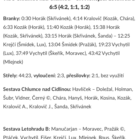
6:5 (4:2, 1:1, 1:2)
Branky:
0:30 Horák (Skřivánek), 4:14 Kralovič (Kozák, Chára),
6:33 Kozák (Horák), 11:40 Kozák (Horák), 15:38 Horák
(Kozák, Skřivánek), 33:15 Horák (Skřivánek, Šanda) – 12:25
Krejčí (Šmídek, Lux), 13:04 Šmídek (Pražák), 19:23 Vychytil
(Lux), 37:49 Vychytil (Škeřík, Moravec), 43:42 Vychytil
(Mlejnek)
Střely:
44:23,
vyloučení:
2:3,
přesilovky:
2:1, bez využití
Sestava Chlumce nad Cidlinou:
Havlíček – Doležal, Holman,
Šubr, Vidner, Černý ©, Chára, Hanyš, Horák, Kosina, Kozák,
Kralovič A., Kralovič J., Šanda, Skřivánek
Sestava Letohradu B:
Manučarjan – Moravec, Pražák ©,
Ptáček, Vychytil, Fišer, Krejčí, Lux, Mlejnek, Rous, Škeřík,