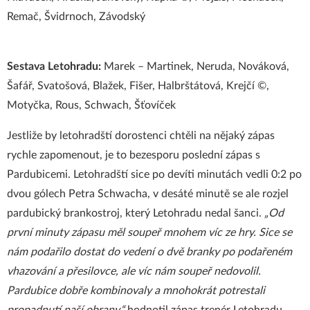
Remač, Švidrnoch, Závodský
Sestava Letohradu:
Marek – Martinek, Neruda, Nováková,
Šafář, Svatošová, Blažek, Fišer, Halbrštátová, Krejčí ©,
Motyčka, Rous, Schwach, Šťovíček
Jestliže by letohradští dorostenci chtěli na nějaký zápas
rychle zapomenout, je to bezesporu poslední zápas s
Pardubicemi. Letohradští sice po devíti minutách vedli 0:2 po
dvou gólech Petra Schwacha, v desáté minutě se ale rozjel
pardubický brankostroj, který Letohradu nedal šanci.
„Od
první minuty zápasu měl soupeř mnohem víc ze hry. Sice se
nám podařilo dostat do vedení o dvě branky po podařeném
vhazování a přesilovce, ale víc nám soupeř nedovolil.
Pardubice dobře kombinovaly a mnohokrát potrestali