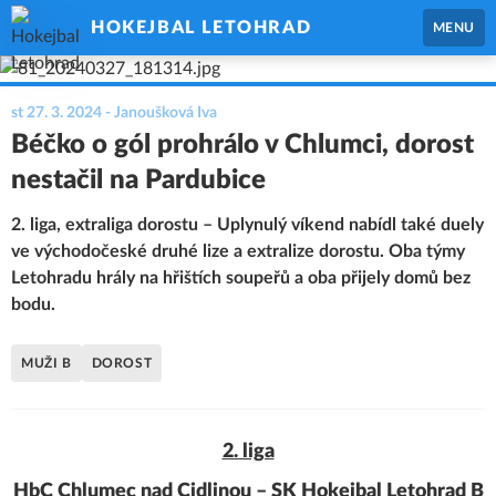
HOKEJBAL LETOHRAD
MENU
st 27. 3. 2024
- Janoušková Iva
Béčko o gól prohrálo v Chlumci, dorost
nestačil na Pardubice
2. liga, extraliga dorostu – Uplynulý víkend nabídl také duely
ve východočeské druhé lize a extralize dorostu. Oba týmy
Letohradu hrály na hřištích soupeřů a oba přijely domů bez
bodu.
MUŽI B
DOROST
2. liga
HbC Chlumec nad Cidlinou – SK Hokejbal Letohrad B