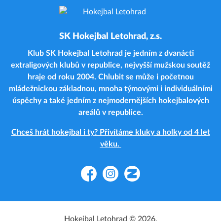
SK Hokejbal Letohrad, z.s.
Klub SK Hokejbal Letohrad je jedním z dvanácti
extraligových klubů v republice, nejvyšší mužskou soutěž
hraje od roku 2004. Chlubit se může i početnou
mládežnickou základnou, mnoha týmovými i individuálními
úspěchy a také jedním z nejmodernějších hokejbalových
areálů v republice.
Chceš hrát hokejbal i ty? Přivítáme kluky a holky od 4 let
věku.
Facebook
Instagram
Zonerama
Hokejbal Letohrad © 2026.