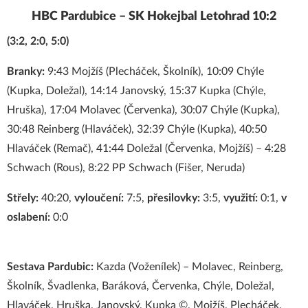
HBC Pardubice – SK Hokejbal Letohrad 10:2
(3:2, 2:0, 5:0)
Branky:
9:43 Mojžíš (Plecháček, Školník), 10:09 Chýle
(Kupka, Doležal), 14:14 Janovský, 15:37 Kupka (Chýle,
Hruška), 17:04 Molavec (Červenka), 30:07 Chýle (Kupka),
30:48 Reinberg (Hlaváček), 32:39 Chýle (Kupka), 40:50
Hlaváček (Remač), 41:44 Doležal (Červenka, Mojžíš) – 4:28
Schwach (Rous), 8:22 PP Schwach (Fišer, Neruda)
Střely:
40:20,
vyloučení:
7:5,
přesilovky:
3:5,
využití:
0:1,
v
oslabení:
0:0
Sestava Pardubic:
Kazda (Voženílek) – Molavec, Reinberg,
Školník, Švadlenka, Baráková, Červenka, Chýle, Doležal,
Hlaváček, Hruška, Janovský, Kupka ©, Mojžíš, Plecháček,