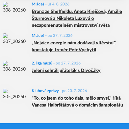
Mládež
-
út 4. 8. 2026
Bronz ze Sheffieldu. Aneta Krejčová, Amálie
Šturmová a Nikoleta Luxová o
nezapomenutelném mistrovství světa
Mládež
-
po 27. 7. 2026
„Nejvíce energie nám dodávají vítězství,“
konstatuje trenér Petr Vychytil
2. liga mužů
-
po 27. 7. 2026
Jeleni sehráli přátelák s Divočáky
Klubové zprávy
-
po 20. 7. 2026
"To, co jsem do toho dala, mělo smysl," říká
Vanesa Halbrštátová o domácím šampionátu