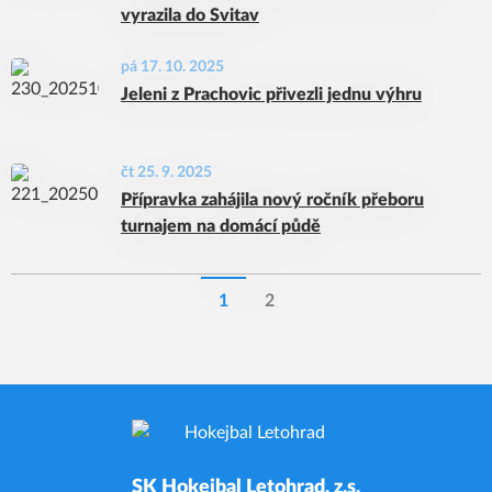
vyrazila do Svitav
pá 17. 10. 2025
Jeleni z Prachovic přivezli jednu výhru
čt 25. 9. 2025
Přípravka zahájila nový ročník přeboru
turnajem na domácí půdě
1
2
SK Hokejbal Letohrad, z.s.