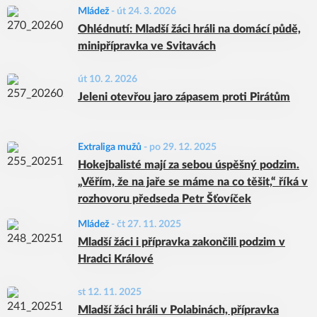
Mládež
-
út 24. 3. 2026
Ohlédnutí: Mladší žáci hráli na domácí půdě,
minipřípravka ve Svitavách
út 10. 2. 2026
Jeleni otevřou jaro zápasem proti Pirátům
Extraliga mužů
-
po 29. 12. 2025
Hokejbalisté mají za sebou úspěšný podzim.
„Věřím, že na jaře se máme na co těšit,“ říká v
rozhovoru předseda Petr Šťovíček
Mládež
-
čt 27. 11. 2025
Mladší žáci i přípravka zakončili podzim v
Hradci Králové
st 12. 11. 2025
Mladší žáci hráli v Polabinách, přípravka