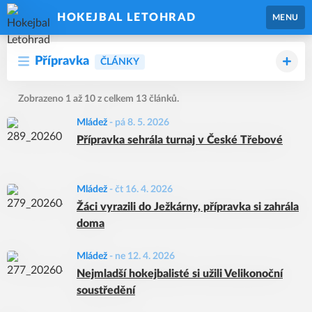
HOKEJBAL LETOHRAD
MENU
Přípravka
ČLÁNKY
Zobrazeno 1 až 10 z celkem 13 článků.
Mládež
-
pá 8. 5. 2026
Přípravka sehrála turnaj v České Třebové
Mládež
-
čt 16. 4. 2026
Žáci vyrazili do Ježkárny, přípravka si zahrála
doma
Mládež
-
ne 12. 4. 2026
Nejmladší hokejbalisté si užili Velikonoční
soustředění