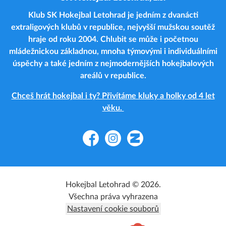
Klub SK Hokejbal Letohrad je jedním z dvanácti
extraligových klubů v republice, nejvyšší mužskou soutěž
hraje od roku 2004. Chlubit se může i početnou
mládežnickou základnou, mnoha týmovými i individuálními
úspěchy a také jedním z nejmodernějších hokejbalových
areálů v republice.
Chceš hrát hokejbal i ty? Přivítáme kluky a holky od 4 let
věku.
Facebook
Instagram
Zonerama
Hokejbal Letohrad © 2026.
Všechna práva vyhrazena
Nastavení cookie souborů