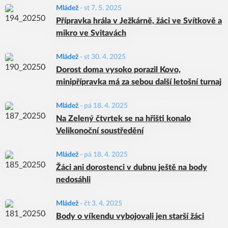
Mládež
-
st 7. 5. 2025
Přípravka hrála v Ježkárně, žáci ve Svítkově a
mikro ve Svitavách
Mládež
-
st 30. 4. 2025
Dorost doma vysoko porazil Kovo,
minipřípravka má za sebou další letošní turnaj
Mládež
-
pá 18. 4. 2025
Na Zelený čtvrtek se na hřišti konalo
Velikonoční soustředění
Mládež
-
pá 18. 4. 2025
Žáci ani dorostenci v dubnu ještě na body
nedosáhli
Mládež
-
čt 3. 4. 2025
Body o víkendu vybojovali jen starší žáci