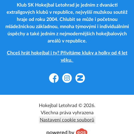
Klub SK Hokejbal Letohrad je jedním z dvanácti
extraligových klubů v republice, nejvyšší mužskou soutěž
hraje od roku 2004. Chlubit se může i početnou
mládežnickou základnou, mnoha týmovými i individuálními
úspěchy a také jedním z nejmodernějších hokejbalových
areálů v republice.
Chceš hrát hokejbal i ty? Přivítáme kluky a holky od 4 let
věku.
Facebook
Instagram
Zonerama
Hokejbal Letohrad © 2026.
Všechna práva vyhrazena
Nastavení cookie souborů