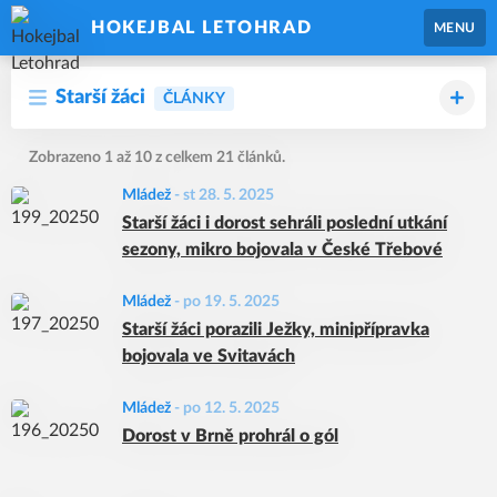
HOKEJBAL LETOHRAD
MENU
Starší žáci
ČLÁNKY
Zobrazeno 1 až 10 z celkem 21 článků.
Mládež
-
st 28. 5. 2025
Starší žáci i dorost sehráli poslední utkání
sezony, mikro bojovala v České Třebové
Mládež
-
po 19. 5. 2025
Starší žáci porazili Ježky, minipřípravka
bojovala ve Svitavách
Mládež
-
po 12. 5. 2025
Dorost v Brně prohrál o gól