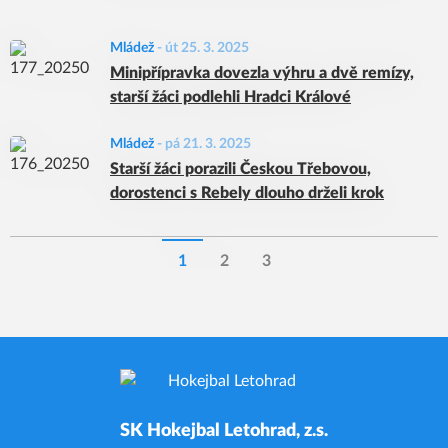
Mládež
-
út 25. 3. 2025
Minipřípravka dovezla výhru a dvě remízy,
starší žáci podlehli Hradci Králové
Mládež
-
pá 21. 3. 2025
Starší žáci porazili Českou Třebovou,
dorostenci s Rebely dlouho drželi krok
1
2
3
SK Hokejbal Letohrad, z.s.