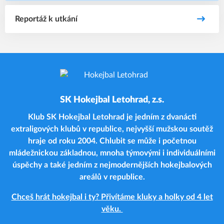
Reportáž k utkání
SK Hokejbal Letohrad, z.s.
Klub SK Hokejbal Letohrad je jedním z dvanácti
extraligových klubů v republice, nejvyšší mužskou soutěž
hraje od roku 2004. Chlubit se může i početnou
mládežnickou základnou, mnoha týmovými i individuálními
úspěchy a také jedním z nejmodernějších hokejbalových
areálů v republice.
Chceš hrát hokejbal i ty? Přivítáme kluky a holky od 4 let
věku.