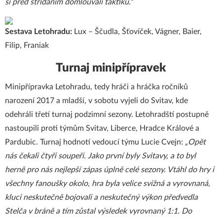
si před střídáním domlouvali taktiku.“
Sestava Letohradu:
Lux – Ščudla, Šťovíček, Vágner, Baier,
Filip, Franiak
Turnaj minipřípravek
Minipřípravka Letohradu, tedy hráči a hráčka ročníků
narození 2017 a mladší, v sobotu vyjeli do Svitav, kde
odehráli třetí turnaj podzimní sezony. Letohradští postupně
nastoupili proti týmům Svitav, Liberce, Hradce Králové a
Pardubic. Turnaj hodnotí vedoucí týmu Lucie Cvejn:
„Opět
nás čekali čtyři soupeři. Jako první byly Svitavy, a to byl
herně pro nás nejlepší zápas úplně celé sezony. Vtáhl do hry i
všechny fanoušky okolo, hra byla velice svižná a vyrovnaná,
kluci neskutečně bojovali a neskutečný výkon předvedla
Stelča v bráně a tím zůstal výsledek vyrovnaný 1:1. Do