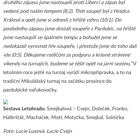
druhého zápasu jsme nastoupili proti Liberci a zápas byl
vedený pod naším tempem (8:2). Třetí soupeř byl z Hradce
Králové a opět jsme si odnesli z hřiště výhru (10:1). Do
posledního zápasu jsme dostali soupeře z Pardubic, na hřiště
jsme nastoupili ve špatném tempu a bohužel jsme se
nedokázali vyrovnat hře soupeře, i přestože jsme do toho dali
vše (0:5). Děkujeme rodičům za podporu a krásně strávené
víkendy na turnajích, budeme se těšit opět na jarní sezónu.“
V
letošním roce ještě na turnaj vyráží mikropřípravka, a to na
tradiční Mikulášský turnaj na začátku prosince do
pardubické nafukovačky.
Sestava Letohradu:
Smejkalová – Cvejn, Doleček, Franko,
Halbrštát, Macháček, Motl, Motyčka, Smejkal, Solnička
Foto: Lucie Luxová, Lucie Cvejn