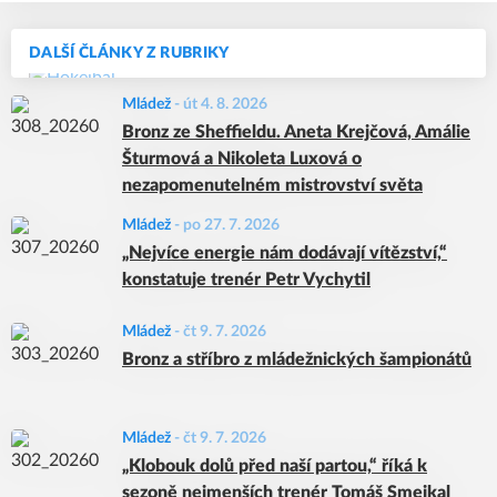
DALŠÍ ČLÁNKY Z RUBRIKY
Mládež
-
út 4. 8. 2026
Bronz ze Sheffieldu. Aneta Krejčová, Amálie
Šturmová a Nikoleta Luxová o
nezapomenutelném mistrovství světa
Mládež
-
po 27. 7. 2026
„Nejvíce energie nám dodávají vítězství,“
konstatuje trenér Petr Vychytil
Mládež
-
čt 9. 7. 2026
Bronz a stříbro z mládežnických šampionátů
Mládež
-
čt 9. 7. 2026
„Klobouk dolů před naší partou,“ říká k
sezoně nejmenších trenér Tomáš Smejkal