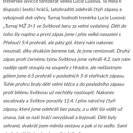
trenérské lavičce tentokrát velela Lucie Luxová. Ta měla k
dispozici šestici hráčů, Letohradští odehráli čtyři zápasy a
vybojovali dvě výhry. Turnaj hodnotí trenérka Lucie Luxová:
„Turnaj MŽ 3+1 ve Svítkově beru za velmi vydařený. Děti do
toho šly naplno a první zápas jsme i přes velké nasazení s
Přeloučí 5:4 prohráli, ale pátý gól, který nám nakonec
neuznali, díky divákům bereme tak, že jsme remizovali. Druhý
zápas proti černému týmu Svítkova jsme vyhráli 4:2, tam nám
naděje opět stoupla na soupeře z Hradce, ale nešťastným
gólem jsme 6:5 prohráli v posledních 5-ti vteřinách zápasu.
Tuhle prohru braly děti velmi těžce a do posledního zápasu
proti bílému Svítkovu už nechtěly nastoupit. Nakonec
excelovaly a Svítkov porazily 11:4. I přes náročný čtyři
zápasy, které jsme odehráli bez pauzy, a u dětí šla vidět už
únava, tak se naši hráči nevzdávali a bojovali. Děti byly
sehrané, dvakrát jsem měnila sestavu a pak si to sedlo. Sami