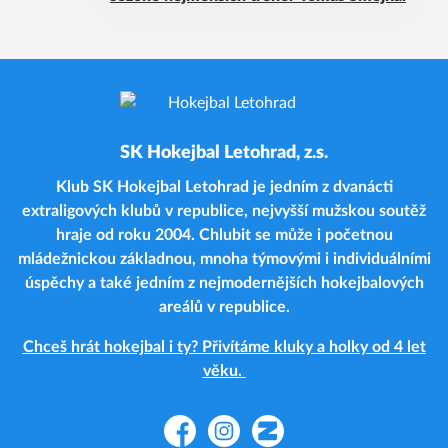
SK Hokejbal Letohrad, z.s.
Klub SK Hokejbal Letohrad je jedním z dvanácti
extraligových klubů v republice, nejvyšší mužskou soutěž
hraje od roku 2004. Chlubit se může i početnou
mládežnickou základnou, mnoha týmovými i individuálními
úspěchy a také jedním z nejmodernějších hokejbalových
areálů v republice.
Chceš hrát hokejbal i ty? Přivítáme kluky a holky od 4 let
věku.
Facebook
Instagram
Zonerama