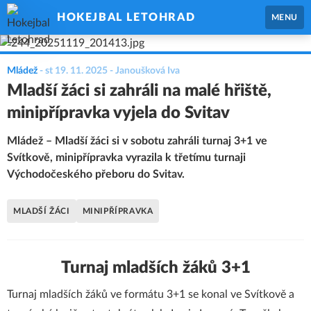
HOKEJBAL LETOHRAD
MENU
Mládež
-
st 19. 11. 2025
- Janoušková Iva
Mladší žáci si zahráli na malé hřiště,
minipřípravka vyjela do Svitav
Mládež – Mladší žáci si v sobotu zahráli turnaj 3+1 ve
Svítkově, minipřípravka vyrazila k třetímu turnaji
Východočeského přeboru do Svitav.
MLADŠÍ ŽÁCI
MINIPŘÍPRAVKA
Turnaj mladších žáků 3+1
Turnaj mladších žáků ve formátu 3+1 se konal ve Svítkově a