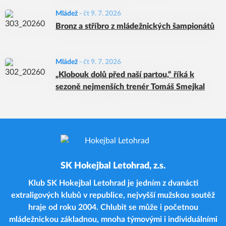
Mládež
-
čt 9. 7. 2026
Bronz a stříbro z mládežnických šampionátů
Mládež
-
čt 9. 7. 2026
„Klobouk dolů před naší partou,“ říká k
sezoně nejmenších trenér Tomáš Smejkal
SK Hokejbal Letohrad, z.s.
Klub SK Hokejbal Letohrad je jedním z dvanácti
extraligových klubů v republice, nejvyšší mužskou soutěž
hraje od roku 2004. Chlubit se může i početnou
mládežnickou základnou, mnoha týmovými i individuálními