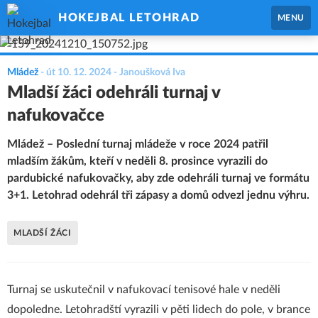
HOKEJBAL LETOHRAD
MENU
Mládež
-
út 10. 12. 2024
- Janoušková Iva
Mladší žáci odehráli turnaj v
nafukovačce
Mládež – Poslední turnaj mládeže v roce 2024 patřil
mladším žákům, kteří v neděli 8. prosince vyrazili do
pardubické nafukovačky, aby zde odehráli turnaj ve formátu
3+1. Letohrad odehrál tři zápasy a domů odvezl jednu výhru.
MLADŠÍ ŽÁCI
Turnaj se uskutečnil v nafukovací tenisové hale v neděli
dopoledne. Letohradští vyrazili v pěti lidech do pole, v brance