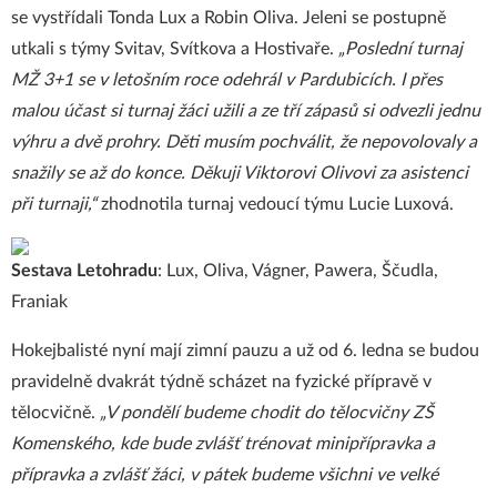
se vystřídali Tonda Lux a Robin Oliva. Jeleni se postupně
utkali s týmy Svitav, Svítkova a Hostivaře.
„Poslední turnaj
MŽ 3+1 se v letošním roce odehrál v Pardubicích. I přes
malou účast si turnaj žáci užili a ze tří zápasů si odvezli jednu
výhru a dvě prohry. Děti musím pochválit, že nepovolovaly a
snažily se až do konce.
Děkuji Viktorovi Olivovi za asistenci
při turnaji,“
zhodnotila turnaj vedoucí týmu Lucie Luxová.
Sestava Letohradu
: Lux, Oliva, Vágner, Pawera, Ščudla,
Franiak
Hokejbalisté nyní mají zimní pauzu a už od 6. ledna se budou
pravidelně dvakrát týdně scházet na fyzické přípravě v
tělocvičně.
„V pondělí budeme chodit do tělocvičny ZŠ
Komenského, kde bude zvlášť trénovat minipřípravka a
přípravka a zvlášť žáci, v pátek budeme všichni ve velké