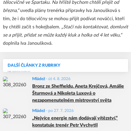
tělocvičně ve Spartaku. Na hřiště bychom chtěli přejít od
března,“
uvedla plány trenérka přípravky Iva Janoušková s
tím, že i do tělocvičny se mohou přijít podívat nováčci, kteří
by chtěli začít s hokejbalem.
„Stačí nás kontaktovat, domluvit
se a přijít, přidat se může každý kluk a holka od 4 let věku,“
doplnila Iva Janoušková.
DALŠÍ ČLÁNKY Z RUBRIKY
Mládež
-
út 4. 8. 2026
Bronz ze Sheffieldu. Aneta Krejčová, Amálie
Šturmová a Nikoleta Luxová o
nezapomenutelném mistrovství světa
Mládež
-
po 27. 7. 2026
„Nejvíce energie nám dodávají vítězství,“
konstatuje trenér Petr Vychytil